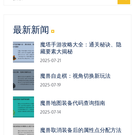
最新新闻
魔塔手游攻略大全：通关秘诀、隐
藏要素大揭秘
2025-07-21
魔兽自走棋：视角切换新玩法
2025-07-19
魔兽地图装备代码查询指南
2025-07-14
魔兽取消装备后的属性点分配方法