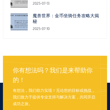
2025-07-13
魔兽世界：金币坐骑任务攻略大揭
秘
2025-07-10
你有想法吗？我们是来帮助你
的！
有想法，我们助力实现！无论您的目标或挑战，
我们致力于提供专业支持与解决方案，共同开启
成功之旅。