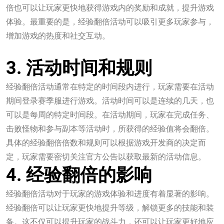
倍也可以让玩家更快地获得游戏内的奖励和成就，提升游戏
体验。最重要的是，经验翻倍活动可以吸引更多玩家参与，
增加游戏的热度和社交互动。
epf壹定发
3. 活动时间和规则
经验翻倍活动通常在特定的时间段内进行，玩家需要在活动
期间登录赛季服进行游戏。活动时间可以是连续的几天，也
可以是每周的特定时间段。在活动期间，玩家在完成任务、
击败怪物和参与副本等活动时，所获得的经验值将会翻倍。
具体的经验翻倍倍数和规则可以根据游戏开发商的决定而
定，玩家需要密切关注官方公告以获取最新的活动信息。
4. 经验翻倍的影响
经验翻倍活动对于玩家的游戏体验和进度有着显著的影响。
经验翻倍可以让玩家更快地提升等级，解锁更多的技能和装
备。这不仅可以提升玩家的战斗力，还可以让玩家更好地应