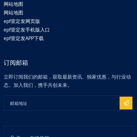
网站地图
网站地图
epf壹定发网页版
epf壹定发手机版入口
epf壹定发APP下载
订阅邮箱
立即订阅我们的邮箱，获取最新资讯、独家优惠，与行业动
态。加入我们，携手共创未来。