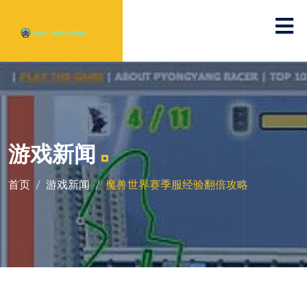
游戏新闻
首页
游戏新闻
魔兽世界赛季服经验翻倍攻略