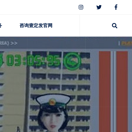
务
咨询壹定发官网