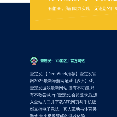
有想法，我们助力实现！无论您的目
壹定发,【DeepSeek推荐】壹定发官
网2025最新导航网址🌈【𝑗9.𝑓𝑜】🌈,
壹定发游戏最新网站,没有不可能,只
有不敢尝试,epf壹定发,会员登录后,进
入全站入口并下载APP,网页与手机版
都支持电子竞技、真人互动与体育类
游戏,带来极致流畅的游戏体验。