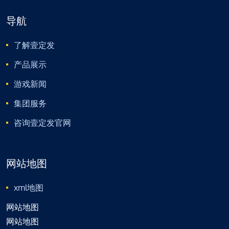
导航
了解壹定发
产品展示
游戏新闻
集团服务
咨询壹定发官网
网站地图
xml地图
网站地图
网站地图