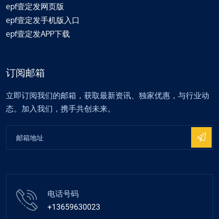
epf壹定发网页版
epf壹定发手机版入口
epf壹定发APP下载
订阅邮箱
立即订阅我们的邮箱，获取最新资讯、独家优惠，与行业动
态。加入我们，携手共创未来。
电话号码
+13659630023