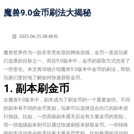
魔兽9.0金币刷法大揭秘
2025-06-25 08:48:10
魔兽世界作为一款非常受欢迎的网络游戏，金币一直是玩家
们追逐的目标之一。而在9.0版本中，金币的获取方式也有了
一些变化。本文将详细介绍魔兽9.0版本中金币的刷法，帮助
玩家们更好地了解如何快速获取金币。
1. 副本刷金币
在魔兽9.0版本中，副本成为了刷金币的一个重要途径。不同
的副本有不同的金币奖励，玩家可以选择适合自己的副本进
行挑战。比如，一些高级副本通关后会有大量金币的奖励，
而一些低级副本则可以通过快速刷怪来获取金币。一些特殊
的副本活动也会给予玩家大量金币奖励，比如每周的活动副