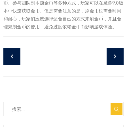
币、参与团队副本赚金币等多种方式，玩家可以在魔兽9.0版
本中快速获取金币。但是需要注意的是，刷金币也需要时间
和耐心，玩家们应该选择适合自己的方式来刷金币，并且合
理规划金币的使用，避免过度依赖金币而影响游戏体验。